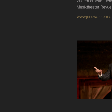
Zudem arbeitet Jens
Musiktheater-Revuen
www.jenswasserma