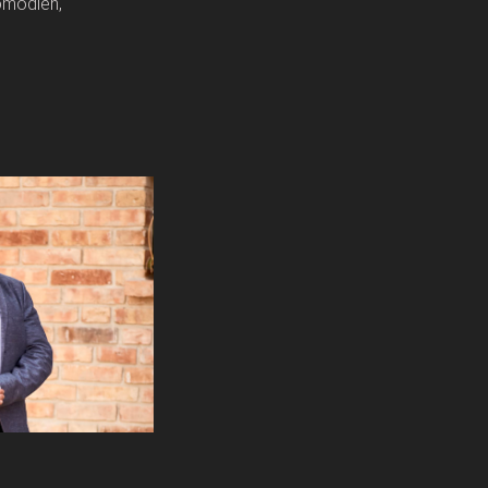
omödien,