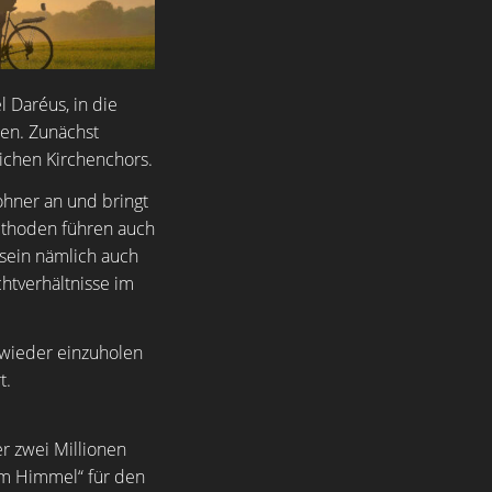
 Daréus, in die
len. Zunächst
ichen Kirchenchors.
ohner an und bringt
ethoden führen auch
sein nämlich auch
tverhältnisse im
 wieder einzuholen
t.
r zwei Millionen
im Himmel“ für den