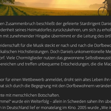
n Zusammenbruch beschließt der gefeierte Stardirigent Daniel
edenheit seines Heimatdorfes zurückzukehren, um sich zu erho
n mit zunehmender Hingabe übernimmt er die Leitung des örtl
eidenschaft für die Musik steckt er nach und nach die Dorfbew
ikalischen Höchstleistungen. Doch Daniels unkonventionelle M
orf. Viele Chormitglieder nutzen das gewonnene Selbstbewusst
ereichen und treffen unbequeme Entscheidungen, die die Mach
hor für einen Wettbewerb anmeldet, droht sein altes Leben ihn
 hat sich durch die Begegnung mit den Dorfbewohnern veränder
hte mit menschlichen Botschaften.
mmel“ wurde ein Welterfolg – allein in Schweden sahen ihn übe
 in Deutschland lief er monatelang im Kino. 2005 wurde „Wie 