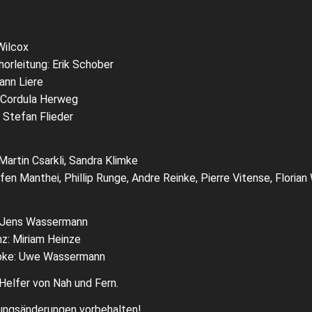
Wilcox
horleitung: Erik Schober
ann Liere
 Cordula Herweg
 Stefan Flieder
Martin Csarkli, Sandra Klimke
en Manthei, Phillip Runge, Andre Reinke, Pierre Vitense, Floria
leitung: Jens Wassermann
z: Miriam Heinze
abke: Uwe Wassermann
 Helfer von Nah und Fern.
zungsänderungen vorbehalten!