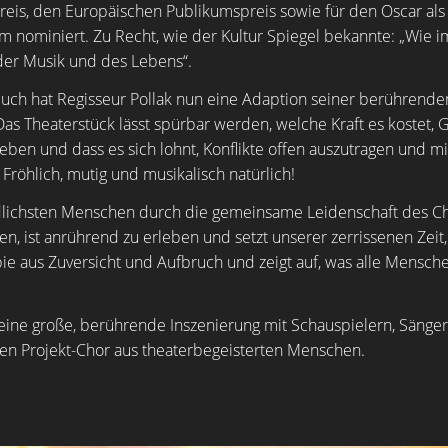
eis, den Europäischen Publikumspreis sowie für den Oscar als
m nominiert. Zu Recht, wie der Kultur Spiegel bekannte: „Wie i
er Musik und des Lebens“.
ch hat Regisseur Pollak nun eine Adaption seiner berührenden
as Theaterstück lässt spürbar werden, welche Kraft es kostet
eben und dass es sich lohnt, Konflikte offen auszutragen und m
Fröhlich, mutig und musikalisch natürlich!
dlichsten Menschen durch die gemeinsame Leidenschaft des Ch
, ist anrührend zu erleben und setzt unserer zerrissenen Zeit, 
ie aus Zuversicht und Aufbruch und zeigt auf, was alle Mensche
 eine große, berührende Inszenierung mit Schauspielern, Sänger
en Projekt-Chor aus theaterbegeisterten Menschen.