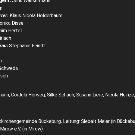
igent:
Jens Wassermann
n
rrer
:
Klaus Nicola Holderbaum
onika Disse
him Hertel
rlach
rau
:
Stephanie Feindt
n
Schweda
nsch
ann, Cordula Herweg, Silke Schach, Susann Liere, Nicola Heinze,
tkirchengemeinde Bückeburg, Leitung: Siebelt Meier (in Bückebu
irow e.V. (in Mirow)