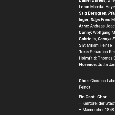
Daniel Daréus, Dir
Lena:
Mareike Heye
Stig Berggren,
Pfa
Inger,
Stigs Frau
:
M
Arne:
Andreas Joac
Conny:
Wolfgang Mi
Gabriella,
Connys F
Siv:
Miriam Heinze
Tore:
Sebastian Rei
Holmfrid:
Thomas 
Florence:
Jutta Jä
Chor:
Christina Lahm
Feindt
Ein Gast- Chor
:
– Kantorei der Stad
– Männerchor 1848 M